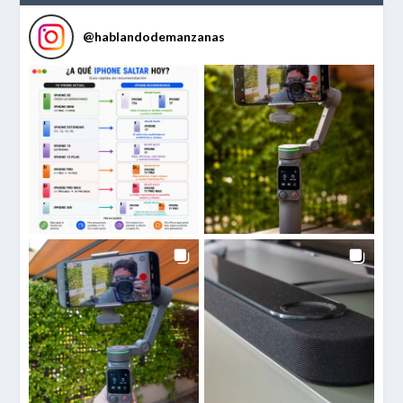
@
hablandodemanzanas