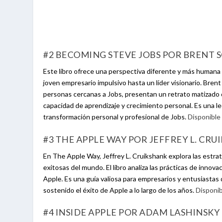
#2 BECOMING STEVE JOBS POR BRENT S
Este libro ofrece una perspectiva diferente y más human
joven empresario impulsivo hasta un líder visionario. Brent
personas cercanas a Jobs, presentan un retrato matizado 
capacidad de aprendizaje y crecimiento personal. Es una le
transformación personal y profesional de Jobs.
Disponible
#3 THE APPLE WAY POR JEFFREY L. CR
En The Apple Way, Jeffrey L. Cruikshank explora las estr
exitosas del mundo. El libro analiza las prácticas de innova
Apple. Es una guía valiosa para empresarios y entusiastas
sostenido el éxito de Apple a lo largo de los años.
Disponi
#4 INSIDE APPLE POR ADAM LASHINSKY