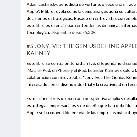
Adam Lashinsky, periodista de Fortune, ofrece una mirada 
Apple*. El libro revela cómo la compañía gestiona su cult
decisiones estratégicas. Basado en entrevistas con emple
este libro es esencial para entender las dinámicas internas
tecnológica.
Disponible desde 5,30€
.
#5 JONY IVE: THE GENIUS BEHIND APP
KAHNEY
Este libro se centra en Jonathan Ive, el legendario dise
iMac, el iPod, el iPhone y el iPad. Leander Kahney explora 
colaboración con Steve Jobs. *Jony Ive: The Genius Behin
interesados en el diseño industrial y la creatividad en tec
Estos cinco libros ofrecen una perspectiva amplia y detall
estrategias empresariales y de diseño que han definido su
Apple se ha convertido en una de las empresas más influ