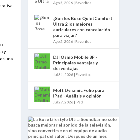
Ago 5, 2026
|
Favoritos
orativa.
¿Son los Bose QuietComfort
Ultra 2 los mejores
auriculares con cancelación
para viajar?
Ago 2, 2026
|
Favoritos
on
ta y
DJI Osmo Mobile 8P ·
 es una
Principales ventajas y
desventajas
Jul 31, 2026
|
Favoritos
Moft Dynamic Folio para
iPad · Análisis y opinión
Jul 27, 2026
|
iPad