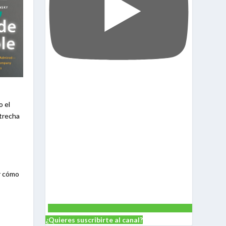
o el
strecha
er cómo
¿Quieres suscribirte al canal?