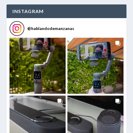
INSTAGRAM
@
hablandodemanzanas