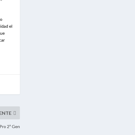
mo
idad el
que
car
Pro 2ª Gen