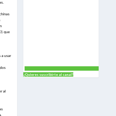
as.
chinas
s
on
 X1 que
 a usar
odos
¿Quieres suscribirte al canal?
r al
as
a,