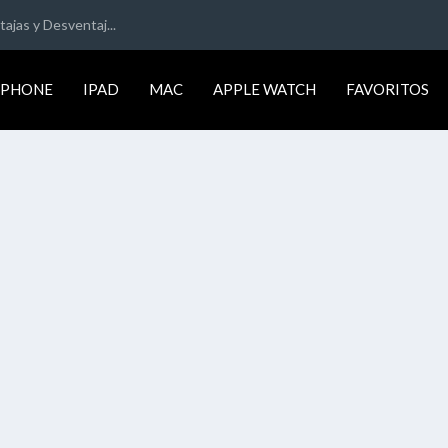
ajas y Desventaj...
IPHONE
IPAD
MAC
APPLE WATCH
FAVORITOS