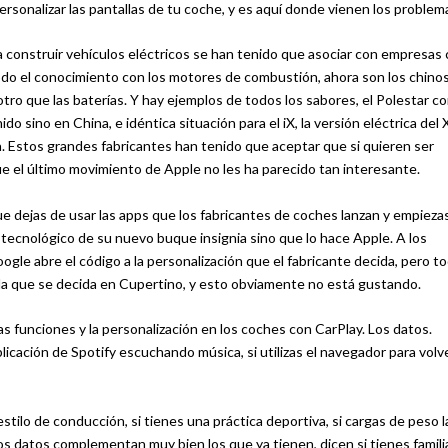
sonalizar las pantallas de tu coche, y es aquí donde vienen los problem
 construir vehículos eléctricos se han tenido que asociar con empresas 
 todo el conocimiento con los motores de combustión, ahora son los chino
otro que las baterías. Y hay ejemplos de todos los sabores, el Polestar c
do sino en China, e idéntica situación para el iX, la versión eléctrica del
a. Estos grandes fabricantes han tenido que aceptar que si quieren ser
ue el último movimiento de Apple no les ha parecido tan interesante.
e dejas de usar las apps que los fabricantes de coches lanzan y empiezas
r tecnológico de su nuevo buque insignia sino que lo hace Apple. A los
ogle abre el código a la personalización que el fabricante decida, pero t
 la que se decida en Cupertino, y esto obviamente no está gustando.
as funciones y la personalización en los coches con CarPlay. Los datos.
cación de Spotify escuchando música, si utilizas el navegador para volve
ilo de conducción, si tienes una práctica deportiva, si cargas de peso l
tos datos complementan muy bien los que ya tienen, dicen si tienes famili