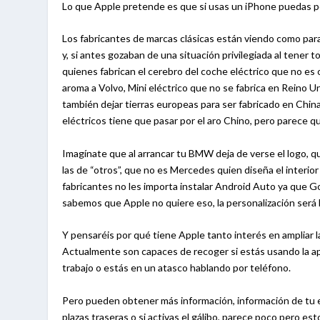
Lo que Apple pretende es que si usas un iPhone puedas per
Los fabricantes de marcas clásicas están viendo como para
y, si antes gozaban de una situación privilegiada al tener
quienes fabrican el cerebro del coche eléctrico que no es 
aroma a Volvo, Mini eléctrico que no se fabrica en Reino Uni
también dejar tierras europeas para ser fabricado en Chin
eléctricos tiene que pasar por el aro Chino, pero parece q
Imagínate que al arrancar tu BMW deja de verse el logo, qu
las de “otros”, que no es Mercedes quien diseña el interio
fabricantes no les importa instalar Android Auto ya que Go
sabemos que Apple no quiere eso, la personalización será
Y pensaréis por qué tiene Apple tanto interés en ampliar l
Actualmente son capaces de recoger si estás usando la apli
trabajo o estás en un atasco hablando por teléfono.
Pero pueden obtener más información, información de tu est
plazas traseras o si activas el gálibo, parece poco pero es