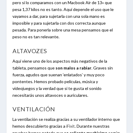
pero si lo comparamos con un Macbook Air de 13» que
pesa 1,37 kilos no es tanto. Aquí depende el uso que le
vayamos a dar, para sujetarla con una sola mano es
imposible y para sujetarla con dos correcta aunque
pesada. Para ponerla sobre una mesa pensamos que el
peso no es tan relevante.
ALTAVOZES
Aquí viene uno de los aspectos más negativos de la
tableta, pensamos que
son malos a rabiar
. Graves sin
fuerza, agudos que suenan ‘enlatados’ y muy poco
pontentes. Hemos probado películas, música y
videojuegos y la verdad que si te gusta el sonido
necesitarás unos altavoces o auriculares.
VENTILACIÓN
La ventilación se realiza gracias a su ventilador interno que
hemos descubierto gracias a
iFixit
. Durante nuestras
pruebas hemos notado que
se calienta muchisimo
según