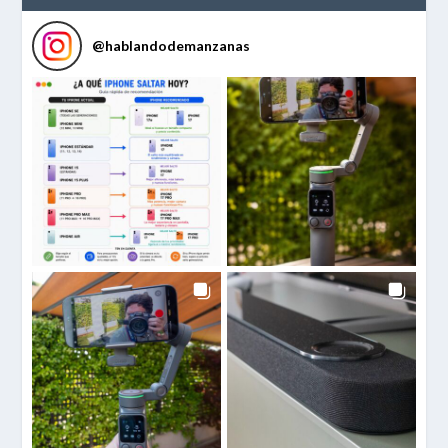
@
hablandodemanzanas