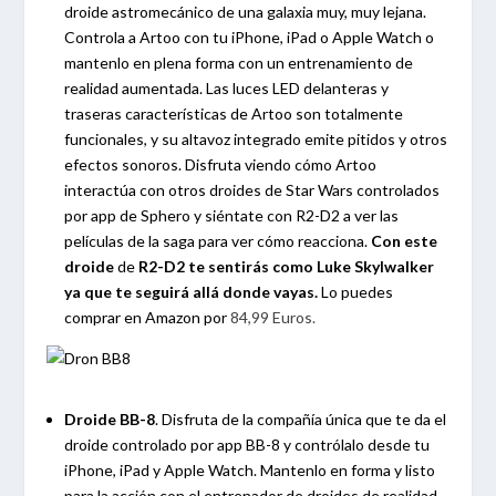
droide astromecánico de una galaxia muy, muy lejana.
Controla a Artoo con tu iPhone, iPad o Apple Watch o
mantenlo en plena forma con un entrenamiento de
realidad aumentada. Las luces LED delanteras y
traseras características de Artoo son totalmente
funcionales, y su altavoz integrado emite pitidos y otros
efectos sonoros. Disfruta viendo cómo Artoo
interactúa con otros droides de Star Wars controlados
por app de Sphero y siéntate con R2-D2 a ver las
películas de la saga para ver cómo reacciona.
Con este
droide
de
R2-D2 te sentirás como Luke Skylwalker
ya que te seguirá allá donde vayas.
Lo puedes
comprar en Amazon por
84,99 Euros.
Droide BB-8
. Disfruta de la compañía única que te da el
droide controlado por app BB-8 y contrólalo desde tu
iPhone, iPad y Apple Watch. Mantenlo en forma y listo
para la acción con el entrenador de droides de realidad