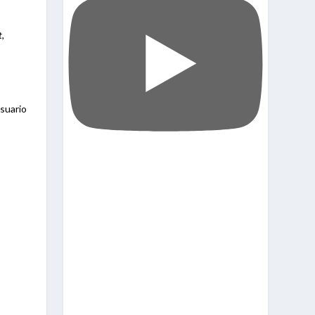
t,
usuario