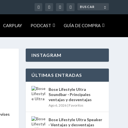
CARPLAY
PODCAST
GUÍA DE COMPRA
INSTAGRAM
ÚLTIMAS ENTRADAS
Bose Lifestyle Ultra
Soundbar · Principales
ventajas y desventajas
Ago 6, 2026
|
Favoritos
evises
Bose Lifestyle Ultra Speaker
· Ventajas y desventajas