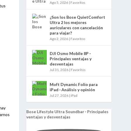
Ago 5, 2026
|
Favoritos
 tus
¿Son los Bose QuietComfort
Ultra 2 los mejores
auriculares con cancelación
para viajar?
Ago 2, 2026
|
Favoritos
DJI Osmo Mobile 8P ·
Principales ventajas y
desventajas
Jul 31, 2026
|
Favoritos
Moft Dynamic Folio para
iPad · Análisis y opinión
Jul 27, 2026
|
iPad
hay
Bose Lifestyle Ultra Soundbar · Principales
rarnos
ventajas y desventajas