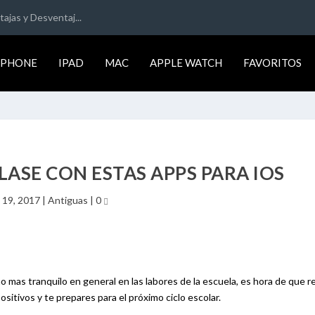
ajas y Desventaj...
IPHONE
IPAD
MAC
APPLE WATCH
FAVORITOS
CLASE CON ESTAS APPS PARA IOS
 19, 2017
|
Antiguas
|
0
o mas tranquilo en general en las labores de la escuela, es hora de que r
itivos y te prepares para el próximo ciclo escolar.