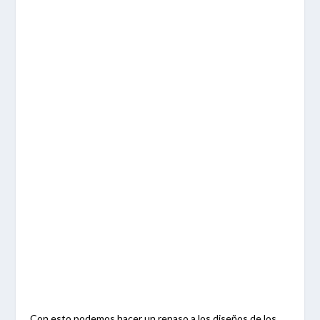
Con esto podemos hacer un repaso a los diseños de los