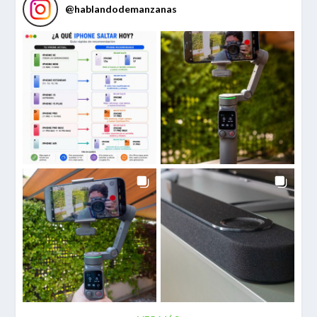
@
hablandodemanzanas