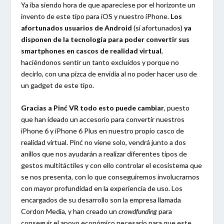
Ya iba siendo hora de que apareciese por el horizonte un
invento de este tipo para iOS y nuestro iPhone.
Los
afortunados usuarios de Android
(sí afortunados)
ya
disponen de la tecnología para poder convertir sus
smartphones en cascos de realidad virtual
,
haciéndonos sentir un tanto excluidos y porque no
decirlo, con una pizca de envidia al no poder hacer uso de
un gadget de este tipo.
Gracias a Pinć VR todo esto puede cambiar
, puesto
que han ideado un accesorio para convertir nuestros
iPhone 6 y iPhone 6 Plus en nuestro propio casco de
realidad virtual. Pinć no viene solo, vendrá junto a dos
anillos que nos ayudarán a realizar diferentes tipos de
gestos multitáctiles y con ello controlar el ecosistema que
se nos presenta, con lo que conseguiremos involucrarnos
con mayor profundidad en la experiencia de uso. Los
encargados de su desarrollo son la empresa llamada
Cordon Media, y han creado un
crowdfunding
para
conseguir el apoyo económico necesario para que este