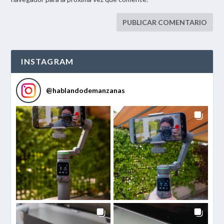
INSTAGRAM
@
hablandodemanzanas