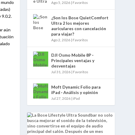
el mundo
Ago 5, 2026
|
Favoritos
radas)
 9.0.2.
¿Son los Bose QuietComfort
Ultra 2 los mejores
auriculares con cancelación
ar aún
para viajar?
ituación
Ago 2, 2026
|
Favoritos
talado
DJI Osmo Mobile 8P ·
Principales ventajas y
desventajas
Jul 31, 2026
|
Favoritos
Moft Dynamic Folio para
iPad · Análisis y opinión
Jul 27, 2026
|
iPad