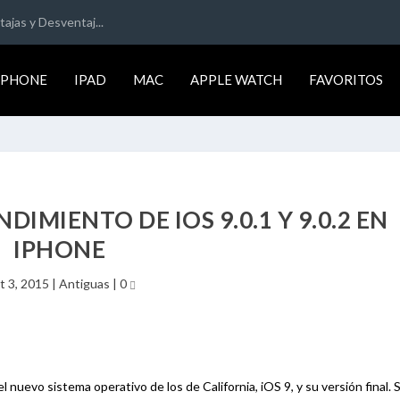
ajas y Desventaj...
IPHONE
IPAD
MAC
APPLE WATCH
FAVORITOS
DIMIENTO DE IOS 9.0.1 Y 9.0.2 EN
IPHONE
t 3, 2015
|
Antiguas
|
0
nuevo sistema operativo de los de California, iOS 9, y su versión final. 