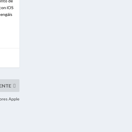
mento de
 con iOS
tengáis
mores Apple