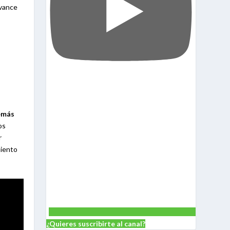
avance
emás
os
r
miento
¿Quieres suscribirte al canal?