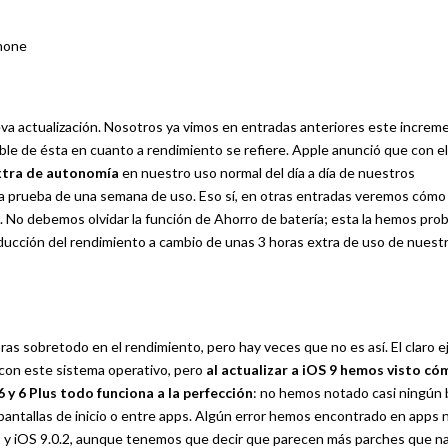
va actualización. Nosotros ya vimos en entradas anteriores este increm
le de ésta en cuanto a rendimiento se refiere. Apple anunció que con e
extra de autonomía
en nuestro uso normal del día a día de nuestros
ra prueba de una semana de uso. Eso sí, en otras entradas veremos cómo 
. No debemos olvidar la función de Ahorro de batería; esta la hemos pro
ucción del rendimiento a cambio de unas 3 horas extra de uso de nuest
ras sobretodo en el rendimiento, pero hay veces que no es así. El claro 
 con este sistema operativo, pero
al actualizar a iOS 9 hemos visto có
6 y 6 Plus todo funciona a la perfección
: no hemos notado casi ningún 
 pantallas de inicio o entre apps. Algún error hemos encontrado en apps 
1 y iOS 9.0.2, aunque tenemos que decir que parecen más parches que n