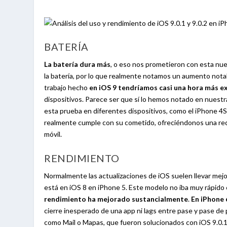
BATERÍA
La batería dura más
, o eso nos prometieron con esta nue
la batería, por lo que realmente notamos un aumento notab
trabajo hecho
en iOS 9 tendríamos casi una hora más 
dispositivos. Parece ser que sí lo hemos notado en nuest
esta prueba en diferentes dispositivos, como el iPhone 4S
realmente cumple con su cometido, ofreciéndonos una red
móvil.
RENDIMIENTO
Normalmente las actualizaciones de iOS suelen llevar mejo
está en iOS 8 en iPhone 5. Este modelo no iba muy rápido
rendimiento ha mejorado sustancialmente
.
En iPhone 
cierre inesperado de una app ni lags entre pase y pase de
como Mail o Mapas, que fueron solucionados con iOS 9.0.