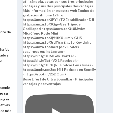
ento de
l
ha ido
bado y
ro
Bose Lifestyle Ultra Soundbar · Principales
ventajas y desventajas
ejemplo
mo su
bug ni
nativas
ada más