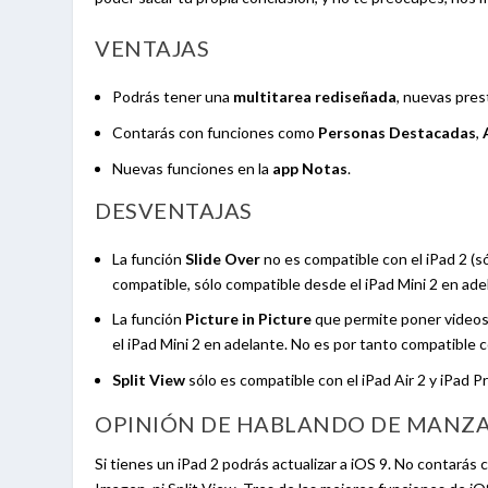
VENTAJAS
Podrás tener una
multitarea rediseñada
, nuevas pres
Contarás con funciones como
Personas Destacadas
,
Nuevas funciones en la
app Notas
.
DESVENTAJAS
La función
Slide Over
no es compatible con el iPad 2 (s
compatible, sólo compatible desde el iPad Mini 2 en ade
La función
Picture in Picture
que permite poner videos 
el iPad Mini 2 en adelante. No es por tanto compatible c
Split View
sólo es compatible con el iPad Air 2 y iPad Pr
OPINIÓN DE HABLANDO DE MANZ
Si tienes un iPad 2 podrás actualizar a iOS 9. No contará