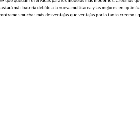
 iOS9 que quedan reservadas para los modelos más modernos. Creemos qu
Gastará más batería debido a la nueva multitarea y las mejores en optimiz
ncontramos muchas más desventajas que ventajas por lo tanto creemos 