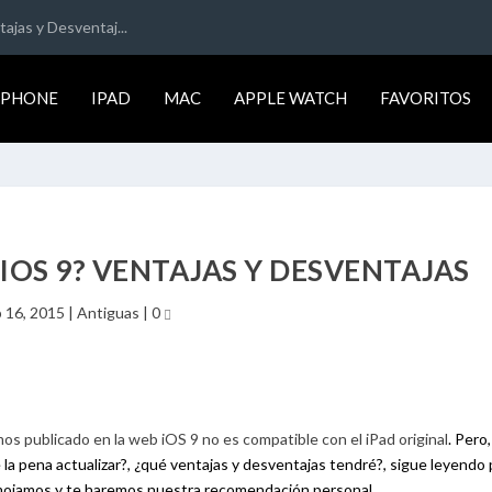
ajas y Desventaj...
IPHONE
IPAD
MAC
APPLE WATCH
FAVORITOS
 IOS 9? VENTAJAS Y DESVENTAJAS
 16, 2015
|
Antiguas
|
0
os publicado en la web iOS 9 no es compatible con el iPad original
. Pero
la pena actualizar?, ¿qué ventajas y desventajas tendré?, sigue leyendo 
s mojamos y te haremos nuestra recomendación personal.