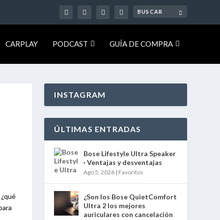
CARPLAY
PODCAST
GUÍA DE COMPRA
INSTAGRAM
ÚLTIMAS ENTRADAS
Bose Lifestyle Ultra Speaker
· Ventajas y desventajas
Ago 5, 2026
|
Favoritos
, ¿qué
¿Son los Bose QuietComfort
Ultra 2 los mejores
para
auriculares con cancelación