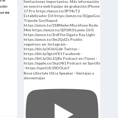
e el
ación
que
no
Bose Lifestyle Ultra Speaker · Ventajas y
desventajas