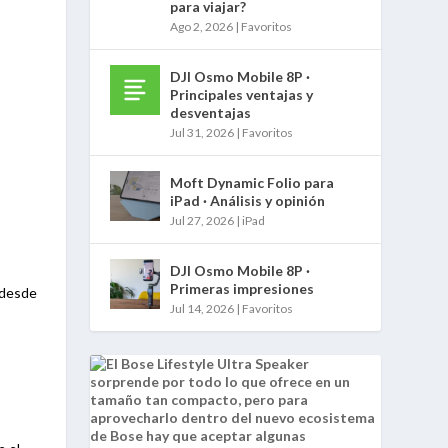
para viajar?
Ago 2, 2026
|
Favoritos
DJI Osmo Mobile 8P ·
Principales ventajas y
desventajas
Jul 31, 2026
|
Favoritos
Moft Dynamic Folio para
iPad · Análisis y opinión
Jul 27, 2026
|
iPad
DJI Osmo Mobile 8P ·
Primeras impresiones
 desde
Jul 14, 2026
|
Favoritos