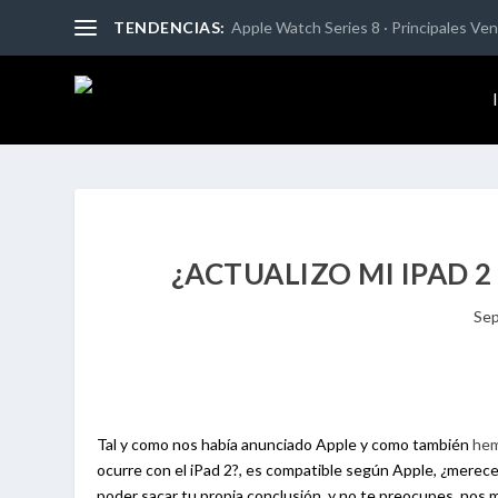
TENDENCIAS:
Apple Watch Series 8 · Principales Vent
¿ACTUALIZO MI IPAD 2
Sep
Tal y como nos había anunciado Apple y como también
hem
ocurre con el iPad 2?, es compatible según Apple, ¿merece 
poder sacar tu propia conclusión, y no te preocupes, no