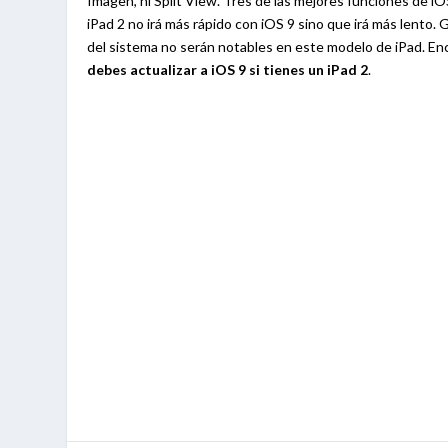
Imagen, ni Split View. Tres de las mejores funciones de
iPad 2 no irá más rápido con iOS 9 sino que irá más lento. 
del sistema no serán notables en este modelo de iPad. E
debes actualizar a iOS 9 si tienes un iPad 2
.