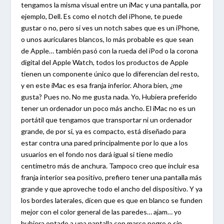
tengamos la misma visual entre un iMac y una pantalla, por
ejemplo, Dell. Es como el notch del iPhone, te puede
gustar o no, pero si ves un notch sabes que es un iPhone,
o unos auriculares blancos, lo más probable es que sean
de Apple… también pasó con la rueda del iPod o la corona
digital del Apple Watch, todos los productos de Apple
tienen un componente único que lo diferencian del resto,
y en este iMac es esa franja inferior. Ahora bien, ¿me
gusta? Pues no. No me gusta nada. Yo, Hubiera preferido
tener un ordenador un poco más ancho. El iMac no es un
portátil que tengamos que transportar ni un ordenador
grande, de por si, ya es compacto, está diseñado para
estar contra una pared principalmente por lo que a los
usuarios en el fondo nos dará igual si tiene medio
centímetro más de anchura. Tampoco creo que incluir esa
franja interior sea positivo, prefiero tener una pantalla más
grande y que aproveche todo el ancho del dispositivo. Y ya
los bordes laterales, dicen que es que en blanco se funden
mejor con el color general de las paredes… ajam… yo
hubiera optado a una pantalla con marco negro o sin