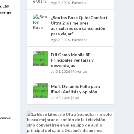
Ago 5, 2026
|
Favoritos
. Las
lectura
¿Son los Bose QuietComfort
Ultra 2 los mejores
auriculares con cancelación
para viajar?
Ago 2, 2026
|
Favoritos
DJI Osmo Mobile 8P ·
Principales ventajas y
desventajas
Jul 31, 2026
|
Favoritos
Moft Dynamic Folio para
iPad · Análisis y opinión
Jul 27, 2026
|
iPad
buscar,