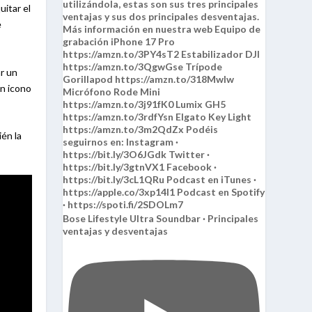
itar el
e
r un
un icono
én la
Bose Lifestyle Ultra Soundbar · Principales
ventajas y desventajas