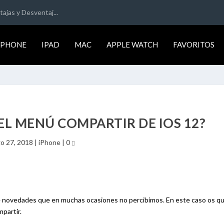
ajas y Desventaj...
IPHONE
IPAD
MAC
APPLE WATCH
FAVORITOS
L MENÚ COMPARTIR DE IOS 12?
o 27, 2018
|
iPhone
|
0
 novedades que en muchas ocasiones no percibimos. En este caso os qu
mpartir.