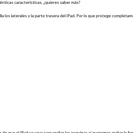
énticas características, ¿quieres saber más?
la los laterales y la parte trasera del iPad. Por lo que protege completam
de que el iPad se vaya caer arañar las esquinas si queremos quitar la fu