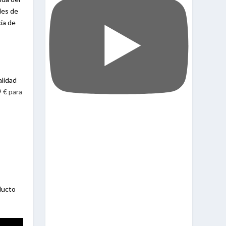
les de
cia de
alidad
 € para
ducto