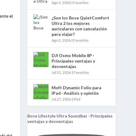
Ago 5, 2026
|
Favoritos
ente el
¿Son los Bose QuietComfort
Ultra 2 los mejores
auriculares con cancelación
para viajar?
Ago 2, 2026
|
Favoritos
DJI Osmo Mobile 8P ·
Principales ventajas y
desventajas
Jul 31, 2026
|
Favoritos
Moft Dynamic Folio para
iPad · Análisis y opinión
Jul 27, 2026
|
iPad
Bose Lifestyle Ultra Soundbar · Principales
ventajas y desventajas
nda del