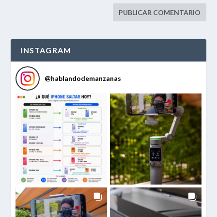
INSTAGRAM
@
hablandodemanzanas