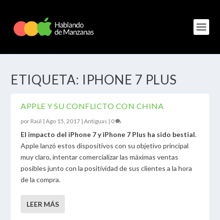
ETIQUETA:
IPHONE 7 PLUS
APPLE Y SU CONFLICTO CON CHINA
por
Raúl
|
Ago 15, 2017
|
Antiguas
|
0
El impacto del iPhone 7 y iPhone 7 Plus ha sido bestial
.
Apple lanzó estos dispositivos con su objetivo principal
muy claro, intentar comercializar las máximas ventas
posibles junto con la positividad de sus clientes a la hora
de la compra.
LEER MÁS