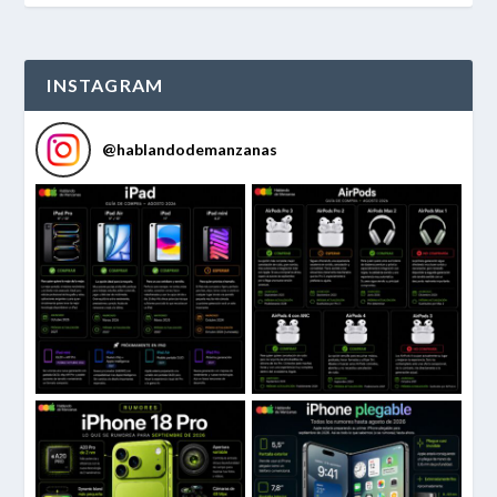
INSTAGRAM
@
hablandodemanzanas