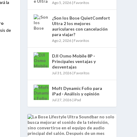
rá la
Ago 5, 2026
|
Favoritos
¿Son los Bose QuietComfort
ro
Ultra 2 los mejores
auriculares con cancelación
sis de
para viajar?
Ago 2, 2026
|
Favoritos
DJI Osmo Mobile 8P ·
Principales ventajas y
desventajas
Jul 31, 2026
|
Favoritos
Moft Dynamic Folio para
iPad · Análisis y opinión
Jul 27, 2026
|
iPad