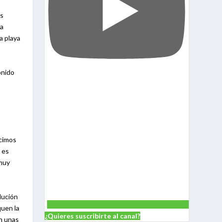
os
na
a playa
onido
ucimos
 es
 muy
lución
quen la
¿Quieres suscribirte al canal?
n unas