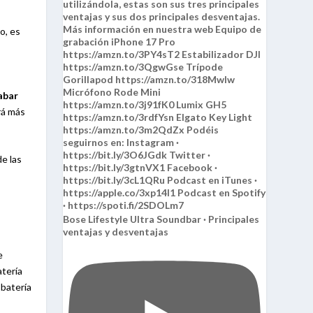
o, es
abar
rá más
de las
Bose Lifestyle Ultra Soundbar · Principales
ventajas y desventajas
e
atería
 batería