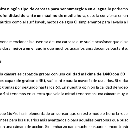
ita ningún tipo de carcasa para ser sumergida en el agua
, la podrem
rofundidad durante un máximo de media hora
, esto la convierte en u
tico como el surf, kayak, motos de agua O simplemente para llevarla a l
lver a mencionar la ausencia de una carcasa que suele ocasionar que el s
a clara
mejora en el audio
que muchos usuarios agradecemos bastante.
 la cámara es capaz de grabar con una
calidad máxima de 1440 con 30
es capaz de grabar a 4K)
, suficiente para la mayoría de usuarios. Si red
gramas por segundo hasta los 60. En nuestra opinión la calidad de vídeo
ero 4 si tenemos en cuenta que vale la mitad tendremos una cámara muy,
 que GoPro ha implementado un sensor que en este modelo tiene la reso
entes para los usuarios más avanzados o para aquellas personas que bus
 en una cámara de acción. Sin embargo para muchos usuarios encontrará