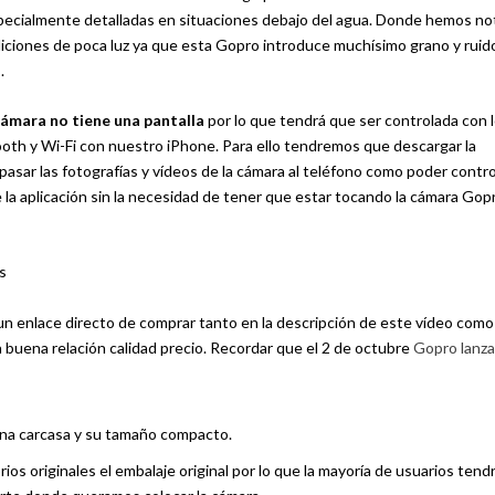
 especialmente detalladas en situaciones debajo del agua. Donde hemos n
iciones de poca luz ya que esta Gopro introduce muchísimo grano y ruido
.
cámara no tiene una pantalla
por lo que tendrá que ser controlada con 
ooth y Wi-Fi con nuestro iPhone. Para ello tendremos que descargar la
 pasar las fotografías y vídeos de la cámara al teléfono como poder contro
e la aplicación sin la necesidad de tener que estar tocando la cámara Gopr
un enlace directo de comprar tanto en la descripción de este vídeo como 
 buena relación calidad precio. Recordar que el 2 de octubre
Gopro lanza
una carcasa y su tamaño compacto.
ios originales el embalaje original por lo que la mayoría de usuarios ten