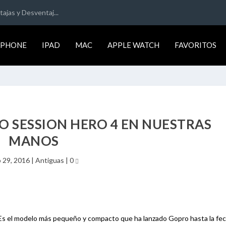
ajas y Desventaj...
IPHONE
IPAD
MAC
APPLE WATCH
FAVORITOS
RO SESSION HERO 4 EN NUESTRAS
MANOS
 29, 2016
|
Antiguas
|
0
Es el modelo más pequeño y compacto que ha lanzado Gopro hasta la fec