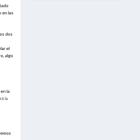
otado
 en las
los dos
lar el
o, algo
en la
rá la
dremos