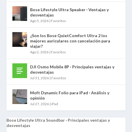
Bose Lifestyle Ultra Speaker · Ventajas y
desventajas
Ago 5, 2026
|
Favoritos
¿Son los Bose QuietComfort Ultra 2 los
mejores auriculares con cancelación para
viajar?
Ago 2, 2026
|
Favoritos
DJI Osmo Mobile 8P · Principales ventajas y
desventajas
Jul 31, 2026
|
Favoritos
Moft Dynamic Folio para iPad · Análisis y
opinión
Jul 27, 2026
|
iPad
Bose Lifestyle Ultra Soundbar · Principales ventajas y
desventajas