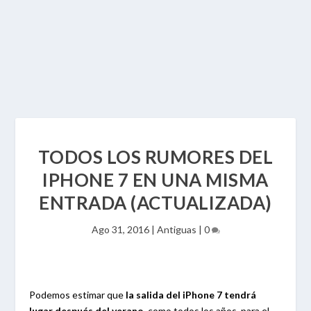
TODOS LOS RUMORES DEL
IPHONE 7 EN UNA MISMA
ENTRADA (ACTUALIZADA)
Ago 31, 2016
|
Antiguas
|
0
Podemos estimar que
la salida del iPhone 7 tendrá
lugar después del verano
, como todos los años, para el