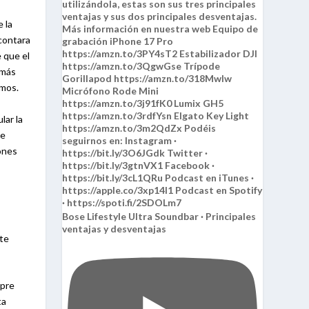
 la
contara
 que el
 más
amos.
lar la
ue
iones
Bose Lifestyle Ultra Soundbar · Principales
ventajas y desventajas
ste
mpre
ta