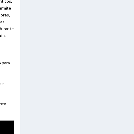
íticos.
permite
lores,
las
 durante
ado.
o para
jor
ento