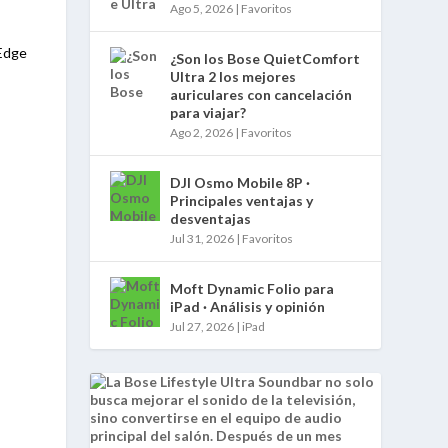
Ago 5, 2026
|
Favoritos
 Edge
¿Son los Bose QuietComfort
Ultra 2 los mejores
auriculares con cancelación
para viajar?
Ago 2, 2026
|
Favoritos
DJI Osmo Mobile 8P ·
Principales ventajas y
desventajas
Jul 31, 2026
|
Favoritos
Moft Dynamic Folio para
iPad · Análisis y opinión
Jul 27, 2026
|
iPad