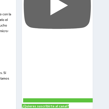
o con la
elo el
mucho
micro-
s. Si
iríamos
¿Quieres suscribirte al canal?