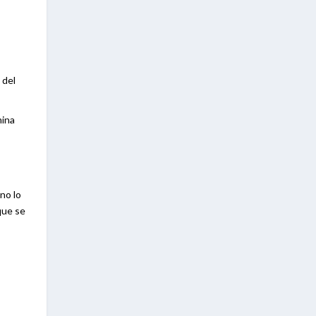
 del
mina
no lo
que se