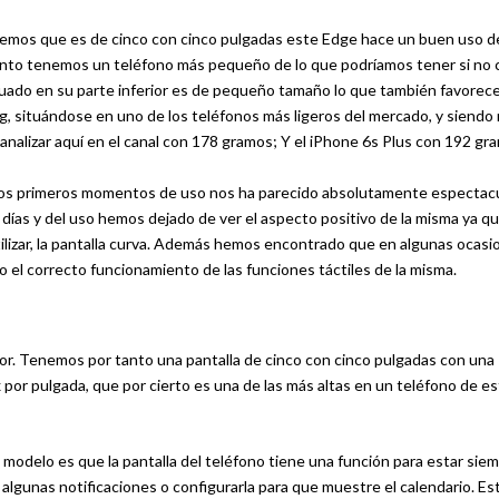
demos que es de cinco con cinco pulgadas este Edge hace un buen uso de
 tanto tenemos un teléfono más pequeño de lo que podríamos tener si no 
ituado en su parte inferior es de pequeño tamaño lo que también favorece
, situándose en uno de los teléfonos más ligeros del mercado, y siendo
nalizar aquí en el canal con 178 gramos; Y el iPhone 6s Plus con 192 gr
los primeros momentos de uso nos ha parecido absolutamente espectacu
s días y del uso hemos dejado de ver el aspecto positivo de la misma ya q
tilizar, la pantalla curva. Además hemos encontrado que en algunas ocas
o el correcto funcionamiento de las funciones táctiles de la misma.
ior. Tenemos por tanto una pantalla de cinco con cinco pulgadas con una
por pulgada, que por cierto es una de las más altas en un teléfono de e
 modelo es que la pantalla del teléfono tiene una función para estar sie
algunas notificaciones o configurarla para que muestre el calendario. Es