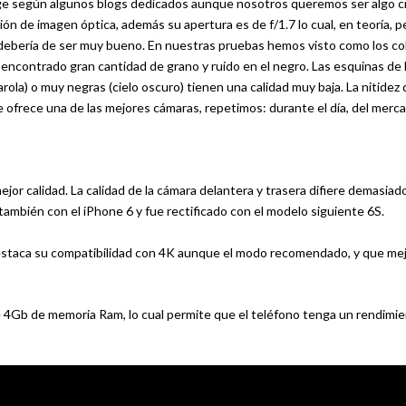
ge según algunos blogs dedicados aunque nosotros queremos ser algo cr
ón de imagen óptica, además su apertura es de f/1.7 lo cual, en teoría, 
 debería de ser muy bueno. En nuestras pruebas hemos visto como los co
encontrado gran cantidad de grano y ruido en el negro. Las esquinas de 
rola) o muy negras (cielo oscuro) tienen una calidad muy baja. La nitidez
ge ofrece una de las mejores cámaras, repetimos: durante el día, del merc
jor calidad. La calidad de la cámara delantera y trasera difiere demasiad
también con el iPhone 6 y fue rectificado con el modelo siguiente 6S.
a destaca su compatibilidad con 4K aunque el modo recomendado, y que me
 4Gb de memoria Ram, lo cual permite que el teléfono tenga un rendimi