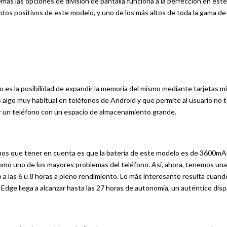
más las opciones de división de pantalla funciona a la perfección en est
tos positivos de este modelo, y uno de los más altos de toda la gama de
es la posibilidad de expandir la memoria del mismo mediante tarjetas m
es algo muy habitual en teléfonos de Android y que permite al usuario no 
r un teléfono con un espacio de almacenamiento grande.
emos que tener en cuenta es que la batería de este modelo es de 3600mA
como uno de los mayores problemas del teléfono. Así, ahora, tenemos un
 a las 6 u 8 horas a pleno rendimiento. Lo más interesante resulta cuand
dge llega a alcanzar hasta las 27 horas de autonomía, un auténtico disp