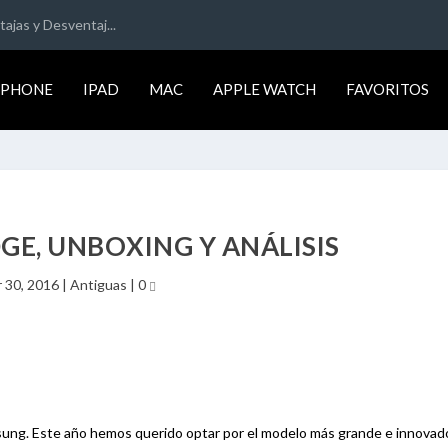
ajas y Desventaj...
IPHONE
IPAD
MAC
APPLE WATCH
FAVORITOS
GE, UNBOXING Y ANÁLISIS
 30, 2016
|
Antiguas
|
0
ung. Este año hemos querido optar por el modelo más grande e innovado