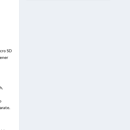
e
icro SD
tener
h,
a
o
arate.