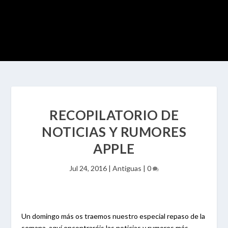
RECOPILATORIO DE
NOTICIAS Y RUMORES
APPLE
Jul 24, 2016
|
Antiguas
|
0
Un domingo más os traemos nuestro especial repaso de la
semana, aquí encontraréis las noticias y rumores más