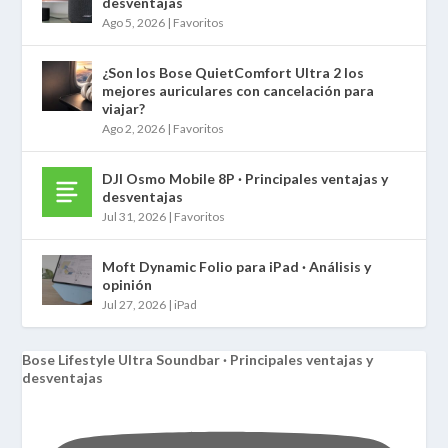
desventajas
Ago 5, 2026
|
Favoritos
¿Son los Bose QuietComfort Ultra 2 los
mejores auriculares con cancelación para
viajar?
Ago 2, 2026
|
Favoritos
DJI Osmo Mobile 8P · Principales ventajas y
desventajas
Jul 31, 2026
|
Favoritos
Moft Dynamic Folio para iPad · Análisis y
opinión
Jul 27, 2026
|
iPad
Bose Lifestyle Ultra Soundbar · Principales ventajas y
desventajas