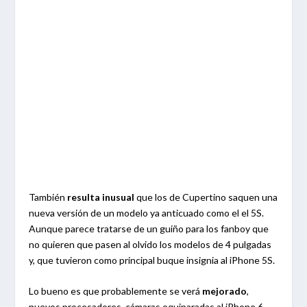
También
resulta inusual
que los de Cupertino saquen una
nueva versión de un modelo ya anticuado como el el 5S.
Aunque parece tratarse de un guiño para los fanboy que
no quieren que pasen al olvido los modelos de 4 pulgadas
y, que tuvieron como principal buque insignia al iPhone 5S.
Lo bueno es que probablemente se verá
mejorado
,
nuevos procesadores, cámaras equiparadas al iPhone 6,