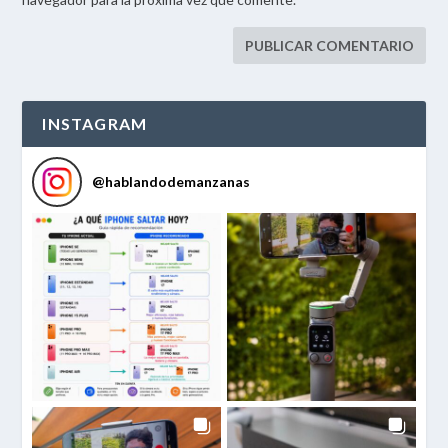
INSTAGRAM
@
hablandodemanzanas