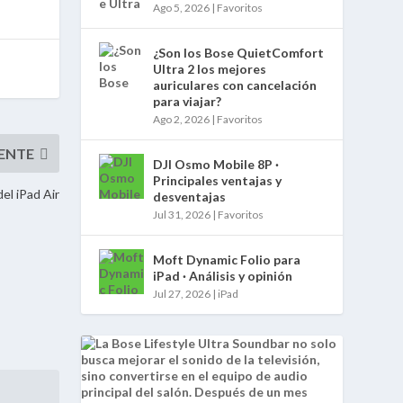
Ago 5, 2026
|
Favoritos
¿Son los Bose QuietComfort
Ultra 2 los mejores
auriculares con cancelación
para viajar?
Ago 2, 2026
|
Favoritos
DJI Osmo Mobile 8P ·
Principales ventajas y
el iPad Air
desventajas
Jul 31, 2026
|
Favoritos
Moft Dynamic Folio para
iPad · Análisis y opinión
Jul 27, 2026
|
iPad