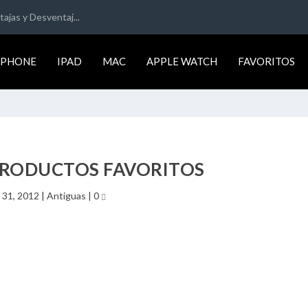
ajas y Desventaj...
IPHONE
IPAD
MAC
APPLE WATCH
FAVORITOS
PRODUCTOS FAVORITOS
 31, 2012
|
Antiguas
|
0