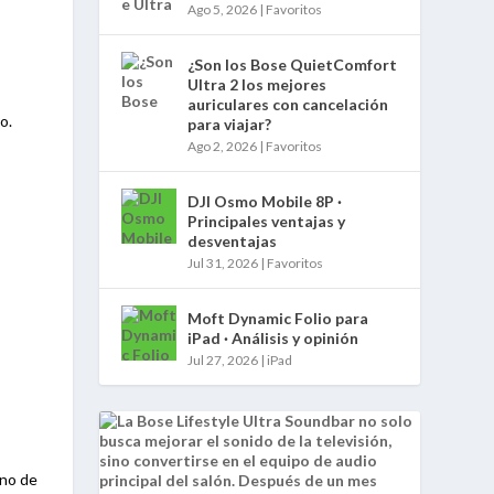
Ago 5, 2026
|
Favoritos
¿Son los Bose QuietComfort
Ultra 2 los mejores
auriculares con cancelación
o.
para viajar?
Ago 2, 2026
|
Favoritos
DJI Osmo Mobile 8P ·
Principales ventajas y
desventajas
Jul 31, 2026
|
Favoritos
Moft Dynamic Folio para
iPad · Análisis y opinión
Jul 27, 2026
|
iPad
ono de