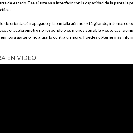
a de estado. Ese ajuste va a interferir con la capacidad de la pantalla pa
cíficas.
llo de orientación apagado y la pantalla aún no está girando, intente coloc
veces el acelerómetro no responde o es menos sensible y esto casi siem
erimos a agitarlo, no a tirarlo contra un muro. Puedes obtener más info
RA EN VIDEO