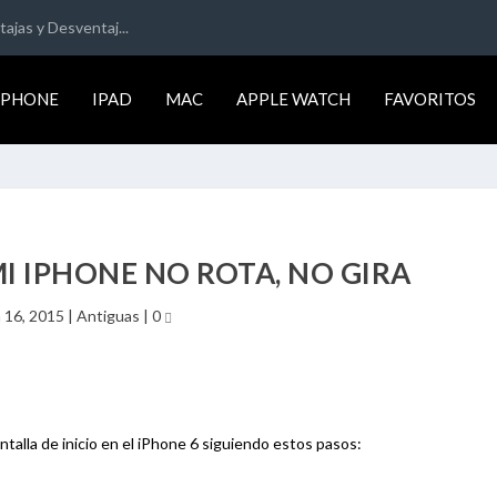
ajas y Desventaj...
IPHONE
IPAD
MAC
APPLE WATCH
FAVORITOS
MI IPHONE NO ROTA, NO GIRA
 16, 2015
|
Antiguas
|
0
pantalla de inicio en el iPhone 6 siguiendo estos pasos: