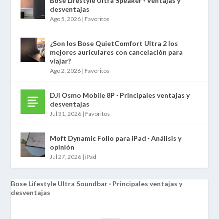
Bose Lifestyle Ultra Speaker · Ventajas y
desventajas
Ago 5, 2026
|
Favoritos
¿Son los Bose QuietComfort Ultra 2 los
mejores auriculares con cancelación para
viajar?
Ago 2, 2026
|
Favoritos
DJI Osmo Mobile 8P · Principales ventajas y
desventajas
Jul 31, 2026
|
Favoritos
Moft Dynamic Folio para iPad · Análisis y
opinión
Jul 27, 2026
|
iPad
Bose Lifestyle Ultra Soundbar · Principales ventajas y
desventajas