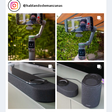
@
hablandodemanzanas