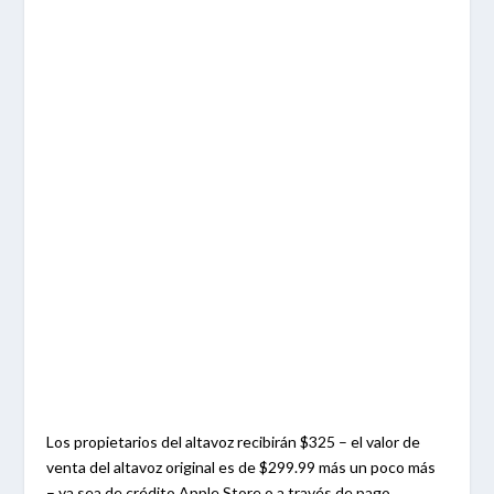
Los propietarios del altavoz recibirán $325 – el valor de
venta del altavoz original es de $299.99 más un poco más
– ya sea de crédito Apple Store o a través de pago