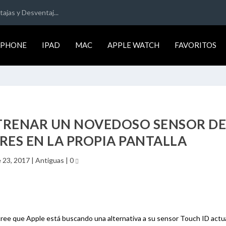
ajas y Desventaj...
IPHONE
IPAD
MAC
APPLE WATCH
FAVORITOS
STRENAR UN NOVEDOSO SENSOR D
RES EN LA PROPIA PANTALLA
 23, 2017
|
Antiguas
|
0
cree que Apple está buscando una alternativa a su sensor Touch ID actua