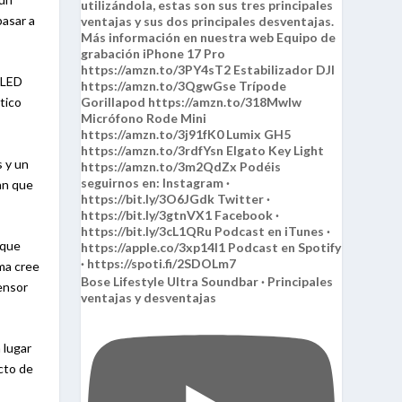
pasar a
 OLED
tico
s y un
an que
 que
rma cree
Bose Lifestyle Ultra Soundbar · Principales
ensor
ventajas y desventajas
 lugar
cto de