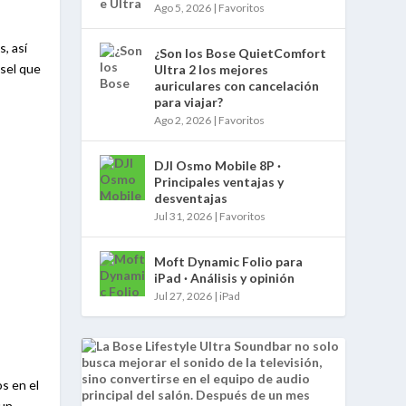
Ago 5, 2026
|
Favoritos
, así
¿Son los Bose QuietComfort
isel que
Ultra 2 los mejores
auriculares con cancelación
para viajar?
Ago 2, 2026
|
Favoritos
DJI Osmo Mobile 8P ·
Principales ventajas y
desventajas
Jul 31, 2026
|
Favoritos
Moft Dynamic Folio para
iPad · Análisis y opinión
Jul 27, 2026
|
iPad
os en el
 un