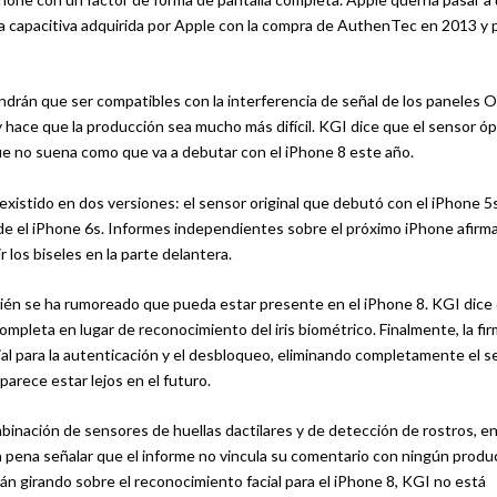
gía capacitiva adquirida por Apple con la compra de AuthenTec en 2013 y 
endrán que ser compatibles con la interferencia de señal de los paneles
 hace que la producción sea mucho más difícil. KGI dice que el sensor óp
que no suena como que va a debutar con el iPhone 8 este año.
 existido en dos versiones: el sensor original que debutó con el iPhone 5
de el iPhone 6s. Informes independientes sobre el próximo iPhone afirm
r los biseles en la parte delantera.
bién se ha rumoreado que pueda estar presente en el iPhone 8. KGI dice
ompleta en lugar de reconocimiento del iris biométrico. Finalmente, la fi
al para la autenticación y el desbloqueo, eliminando completamente el s
parece estar lejos en el futuro.
inación de sensores de huellas dactilares y de detección de rostros, en
la pena señalar que el informe no vincula su comentario con ningún produ
tán girando sobre el reconocimiento facial para el iPhone 8, KGI no está