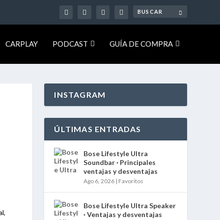
CARPLAY
PODCAST
GUÍA DE COMPRA
INSTAGRAM
E
ÚLTIMAS ENTRADAS
Bose Lifestyle Ultra
Soundbar · Principales
ventajas y desventajas
Ago 6, 2026
|
Favoritos
Bose Lifestyle Ultra Speaker
l,
· Ventajas y desventajas