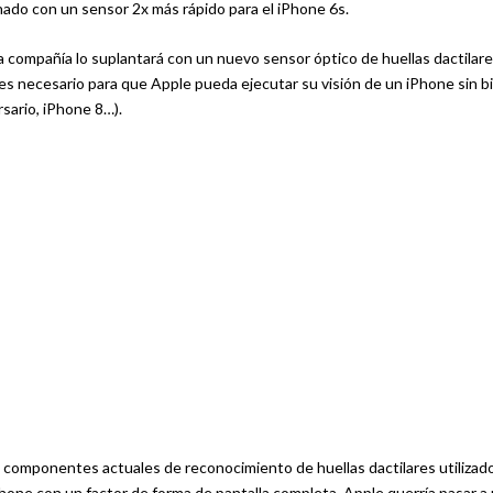
nado con un sensor 2x más rápido para el iPhone 6s.
a compañía lo suplantará con un nuevo sensor óptico de huellas dactilares
es necesario para que Apple pueda ejecutar su visión de un iPhone sin b
sario, iPhone 8…).
los componentes actuales de reconocimiento de huellas dactilares utilizad
hone con un factor de forma de pantalla completa. Apple querría pasar a