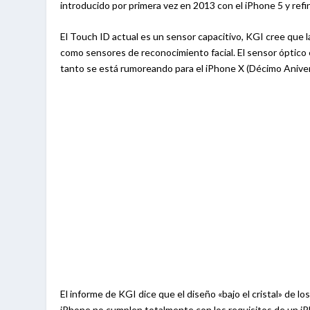
introducido por primera vez en 2013 con el iPhone 5 y refi
El Touch ID actual es un sensor capacitivo, KGI cree que l
como sensores de reconocimiento facial. El sensor óptico 
tanto se está rumoreando para el iPhone X (Décimo Aniver
El informe de KGI dice que el diseño «bajo el cristal» de 
iPhone no cumplen totalmente con los requisitos de un iP