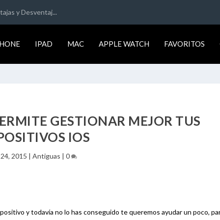
ajas y Desventaj...
PHONE
IPAD
MAC
APPLE WATCH
FAVORITOS
PERMITE GESTIONAR MEJOR TUS
POSITIVOS IOS
 24, 2015
|
Antiguas
|
0
spositivo y todavía no lo has conseguido te queremos ayudar un poco, par