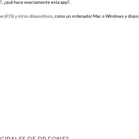
r?, ¿qué hace exactamente esta app?.
e (iOS) y otros dispositivos
, como un ordenador Mac o Windows y dispos
CIPALES DE DR.FONE?