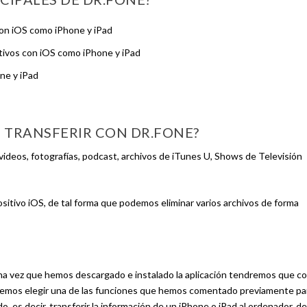
con iOS como iPhone y iPad
itivos con iOS como iPhone y iPad
ne y iPad
 TRANSFERIR CON DR.FONE?
 videos, fotografías, podcast, archivos de iTunes U, Shows de Televisión
tivo iOS, de tal forma que podemos eliminar varios archivos de forma
na vez que hemos descargado e instalado la aplicación tendremos que c
odemos elegir una de las funciones que hemos comentado previamente pa
o, es decir, transferir la información de un iPhone o iPad al ordenador, d