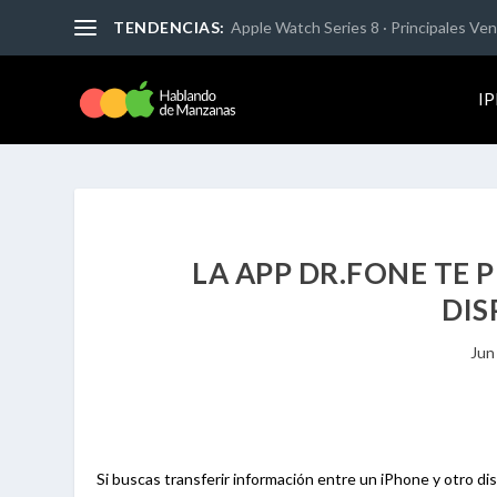
TENDENCIAS:
Apple Watch Series 8 · Principales Vent
I
LA APP DR.FONE TE 
DIS
Jun
Si buscas transferir información entre un iPhone y otro di