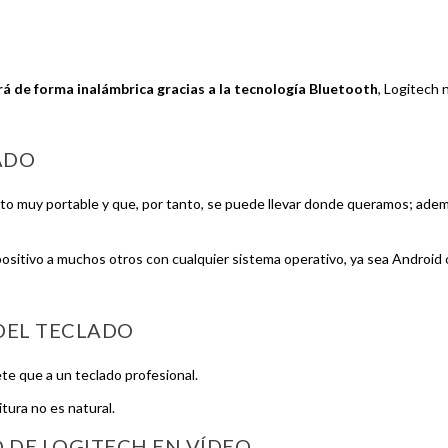
ará de forma inalámbrica gracias a la tecnología Bluetooth
, Logitech 
ADO
to muy portable y que, por tanto, se puede llevar donde queramos; ade
ositivo a muchos otros con cualquier sistema operativo, ya sea Android 
DEL TECLADO
ete que a un teclado profesional.
ura no es natural.
O DE LOGITECH EN VÍDEO