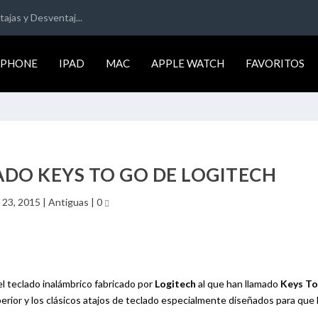
ajas y Desventaj...
IPHONE
IPAD
MAC
APPLE WATCH
FAVORITOS
ADO KEYS TO GO DE LOGITECH
 23, 2015
|
Antiguas
|
0
 teclado inalámbrico fabricado por
Logitech
al que han llamado
Keys T
erior y los clásicos atajos de teclado especialmente diseñados para que 