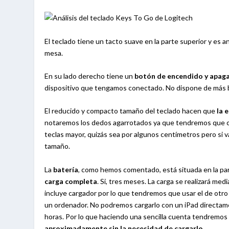
El teclado tiene un tacto suave en la parte superior y es a
mesa.
En su lado derecho tiene un
botón de encendido y apag
dispositivo que tengamos conectado. No dispone de más b
El reducido y compacto tamaño del teclado hacen que
la 
notaremos los dedos agarrotados ya que tendremos que c
teclas mayor, quizás sea por algunos centímetros pero si v
tamaño.
La
batería
, como hemos comentado, está situada en la par
carga completa
. Si, tres meses. La carga se realizará med
incluye cargador por lo que tendremos que usar el de otr
un ordenador. No podremos cargarlo con un iPad directame
horas. Por lo que haciendo una sencilla cuenta tendremos
aproximadamente sin la necesidad de cargarlo
.