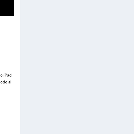
ro iPad
odo al