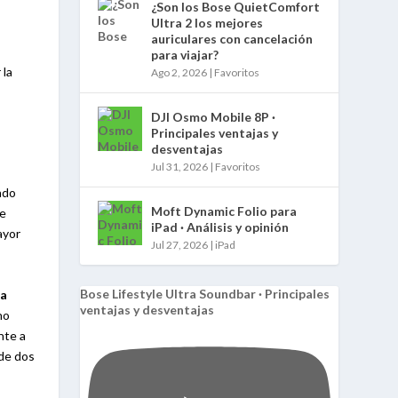
¿Son los Bose QuietComfort
Ultra 2 los mejores
auriculares con cancelación
para viajar?
 la
Ago 2, 2026
|
Favoritos
DJI Osmo Mobile 8P ·
Principales ventajas y
desventajas
Jul 31, 2026
|
Favoritos
ndo
Moft Dynamic Folio para
re
iPad · Análisis y opinión
ayor
Jul 27, 2026
|
iPad
Bose Lifestyle Ultra Soundbar · Principales
na
ventajas y desventajas
no
nte a
 de dos