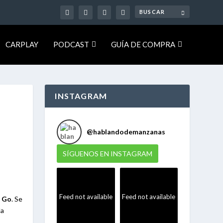
CARPLAY
PODCAST
GUÍA DE COMPRA
INSTAGRAM
@
hablandodemanzanas
SÍGUENOS EN INSTAGRAM
Feed not available
Feed not available
o Go
. Se
la