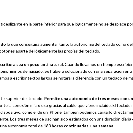
ntideslizante en la parte inferior para que lógicamente no se desplace por
ado
lo que conseguirá aumentar tanto la autonomía del teclado como del
otones aparte de lógicamente las propias del teclado.
escritura sea
un poco antinatural
. Cuando llevamos un tiempo escribie
omprimirlos demasiado. Se hubiera solucionado con una separación ent
amos a escribir textos largos se notará la diferencia con un teclado de m
te superior del teclado.
Permite una autonomía de tres meses con u
iante la conexión micro usb gracias al cable que viene incluido. El teclado 
o dispositivo, como el de un iPhone, también podemos cargarlo directame
nte. Los tres meses de uso han sido estimados con una duración diaria
 una autonomía total de
180 horas continuadas, una semana