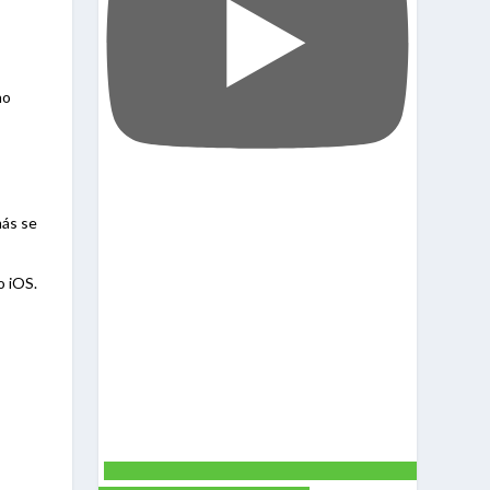
no
más se
o iOS.