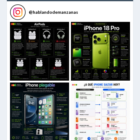
@
hablandodemanzanas