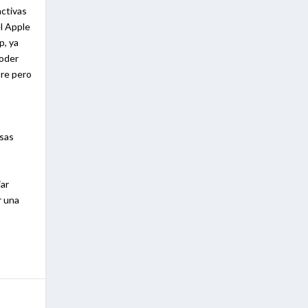
activas
el Apple
p, ya
poder
tre pero
esas
jar
r una