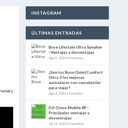
INSTAGRAM
Y
ÚLTIMAS ENTRADAS
Bose Lifestyle Ultra Speaker
· Ventajas y desventajas
Ago 5, 2026
|
Favoritos
¿Son los Bose QuietComfort
Ultra 2 los mejores
auriculares con cancelación
para viajar?
sonal y
Ago 2, 2026
|
Favoritos
.
DJI Osmo Mobile 8P ·
Principales ventajas y
desventajas
Jul 31, 2026
|
Favoritos