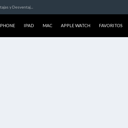
ajas y Desventaj...
IPHONE
IPAD
MAC
APPLE WATCH
FAVORITOS