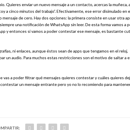
pio. Quieres enviar un nuevo mensaje a un contacto, acercas la muñeca, 
toy a cinco minutos del trabajo”. Efectivamente, ese error disimulado en 
ensaje de cero. Hay dos opciones: la primera consiste en usar otra ap
r siempre una notificación de WhatsApp sin leer. De esta forma vamos a 
sApp y entonces sí vamos a poder contestar ese mensaje, es bastante cu
fías, ni enlaces, aunque éstos sean de apps que tengamos en el reloj,
r un audio. Para muchos estas restricciones son el motivo de saltar a 
vas a poder filtrar qué mensajes quieres contestar y cuáles quieres de
ara contestar un mensaje entrante pero yo no lo recomiendo para mantene