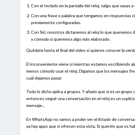
Con el teclado en la pantalla del reloj, salgo que vayas a
Con una frase o palabra que tengamos en respuestas rá
previamente configuradas.
Con Siri, nosotros dictaremos al reloj lo que queremos dec
y cómoda si queremos algo más elaborado.
Quédate hasta el final del video si quieres conocer la ve
El inconveniente viene si mientras estamos escribiendo a
menos cómodo usar el reloj. Digamos que los mensajes frec
cuál dejamos pasar.
Todo lo dicho aplica a grupos. Y añado que si es un grup
entonces seguir una conversación en el reloj es un suplic
mensaje…
En WhatsApp no vamos a poder ver el listado de conversac
ya hay apps que sí ofrecen esta vista. Si queréis que os h