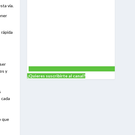
sta vía.
ener
s rápida
 ser
os y
¿Quieres suscribirte al canal?
s
o cada
o que