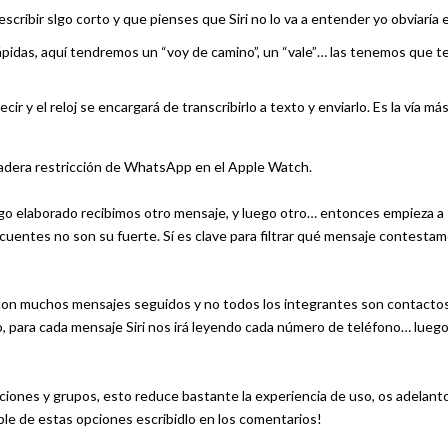
 escribir slgo corto y que pienses que Siri no lo va a entender yo obviaría e
pidas, aquí tendremos un “voy de camino”, un “vale”… las tenemos que t
ir y el reloj se encargará de transcribirlo a texto y enviarlo. Es la vía má
rdadera restricción de WhatsApp en el Apple Watch.
lgo elaborado recibimos otro mensaje, y luego otro… entonces empieza a
uentes no son su fuerte. Sí es clave para filtrar qué mensaje contestam
o con muchos mensajes seguidos y no todos los integrantes son contacto
io, para cada mensaje Siri nos irá leyendo cada número de teléfono… lueg
iones y grupos, esto reduce bastante la experiencia de uso, os adelant
able de estas opciones escribidlo en los comentarios!