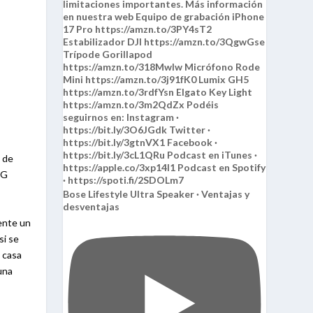
o de
2G
Bose Lifestyle Ultra Speaker · Ventajas y
desventajas
ente un
si se
a casa
una