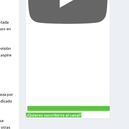
stada
duos en
evisión
 aspire
ieza por
ndicado
¿Quieres suscribirte al canal?
 se
 otras