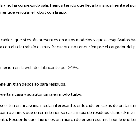
lla y no ha conseguido salir, hemos tenido que llevarla manualmente al p
ner que vincular el robot con la app.
bles, que sí están presentes en otros modelos y que al esquivarlos h
a con el teletrabajo es muy frecuente no tener siempre el cargador del p
romoción en la
web del fabricante por 249€
.
ene un gran depósito para residuos.
uelta a casa y su autonomía en modo turbo.
 se sitúa en una gama media interesante, enfocado en casas de un tama
ara usuarios que quieran tener su casa limpia de residuos diarios. En su
nta. Recuerdo que Taurus es una marca de origen español, por lo que 