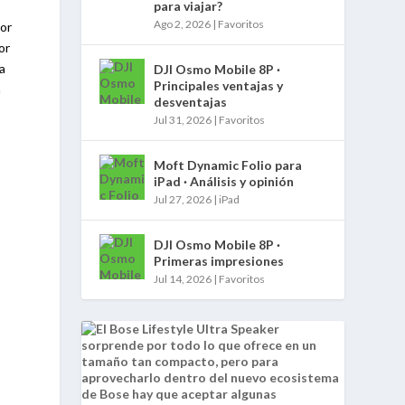
para viajar?
Ago 2, 2026
|
Favoritos
ior
or
a
DJI Osmo Mobile 8P ·
Principales ventajas y
a
desventajas
Jul 31, 2026
|
Favoritos
Moft Dynamic Folio para
iPad · Análisis y opinión
Jul 27, 2026
|
iPad
DJI Osmo Mobile 8P ·
Primeras impresiones
Jul 14, 2026
|
Favoritos