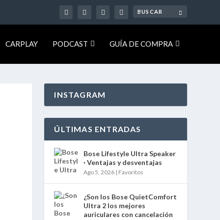
CARPLAY
PODCAST
GUÍA DE COMPRA
INSTAGRAM
ÚLTIMAS ENTRADAS
Bose Lifestyle Ultra Speaker
· Ventajas y desventajas
Ago 5, 2026
|
Favoritos
¿Son los Bose QuietComfort
Ultra 2 los mejores
auriculares con cancelación