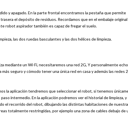
ido y apagado. En la parte frontal encontramos la pestaña que permite
 trasera el depósito de residuos. Recordamos que en el embalaje original
e robot aspirador también es capaz de fregar el suelo.
impieza, las dos ruedas basculantes y las dos hélices de limpieza.
aliza mediante un Wi-Fi, necesitaremos una red 2G, Y personalmente ech
a más seguro y cómodo tener una única red en casa y además las redes 
mos la aplicación tendremos que seleccionar el robot, si tenemos únicam
so intermedio. En la aplicación podremos ver el historial de limpieza, y 
o el recorrido del robot, dibujando las distintas habitaciones de nuestr
reas totalmente restringidas, por ejemplo una zona de cables debajo de 