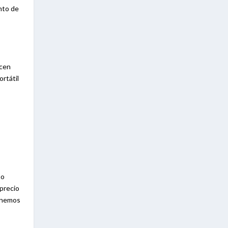
unto de
acen
ortátil
ño
 precio
tenemos