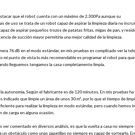
 destacar que el robot cuenta con un máximo de 2.300Pa aunque su
s de uso se trata de un robot capaz de aspirar la limpieza diaria no incru
 capaz de aspirar pequeños trozos de patatas fritas, migas de pan, y resi
tencia de succión mayor permitiría una mejor calidad de la limpieza.
enera 76 dB en el modo estándar, en mis pruebas es complicado ver la tel
ajo mi punto de vista lo más recomendable es programar el robot para que
uando lleguemos tengamos la casa completamente limpia.
s la autonomía, Según el fabricante es de 120 minutos. En mis pruebas ha
os indicado que limpie un área de unos 30 m², por lo que el tiempo de limp
iciente para realizar la limpieza en modo estándar, pero cuando hemos i
n de carga en alguna ocasión.
 ver comentado en diversos análisis, es que la vuelta a casa no siempre
a un obstáculo como unas zapatillas no siempre es capaz de sortearlo. En