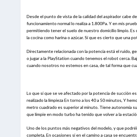
Desde el punto de vista de la calidad del aspirador cabe
funcionamiento normal lo realiza a 1.800Pa. Y en mis prueba
permitiendo tener el suelo de nuestro domicilio limpio. Es
la cocina como harina o azúcar. Sí que es cierto que una po
Directamente relacionada con la potencia está el ruido, g
o jugar a la PlayStation cuando tenemos el robot cerca. B
cuando nosotros no estemos en casa, de tal forma que c
Lo que sí que se ve afectado por la potencia de succión e
realizado la limpieza En torno a los 40 a 50 minutos, Y hem
metro cuadrado es superior al minuto. Tiene autonomía suf
que limpie en modo turbo ha tenido que volver a la estació
Uno de los puntos más negativos del modelo, y que podréis
completa. En ocasiones si en el camino a casa se encuentr