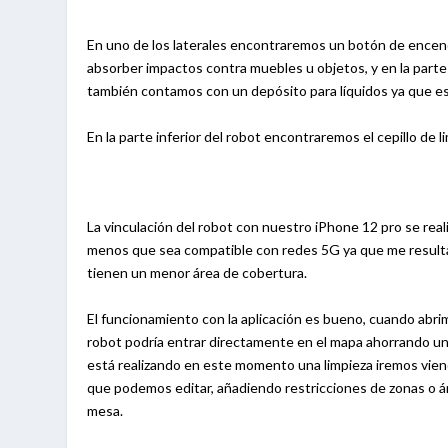
En uno de los laterales encontraremos un botón de encend
absorber impactos contra muebles u objetos, y en la parte
también contamos con un depósito para líquidos ya que est
En la parte inferior del robot encontraremos el cepillo de l
La vinculación del robot con nuestro iPhone 12 pro se re
menos que sea compatible con redes 5G ya que me result
tienen un menor área de cobertura.
El funcionamiento con la aplicación es bueno, cuando abri
robot podría entrar directamente en el mapa ahorrando un pa
está realizando en este momento una limpieza iremos viend
que podemos editar, añadiendo restricciones de zonas o á
mesa.