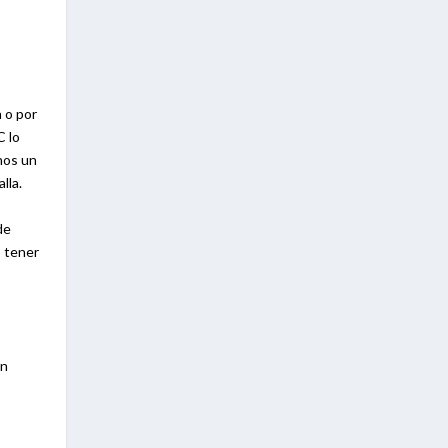
 o por
C lo
nos un
lla.
de
o tener
en