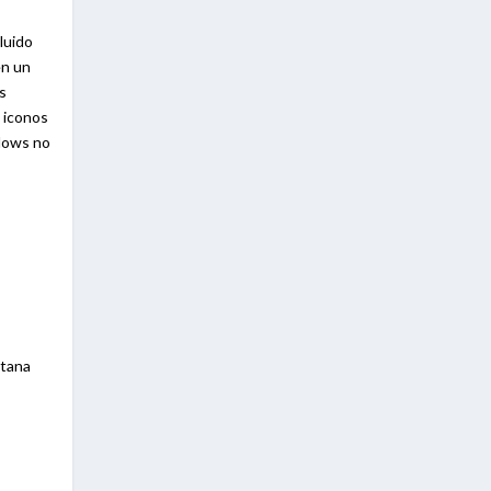
luido
en un
is
s iconos
ndows no
ntana