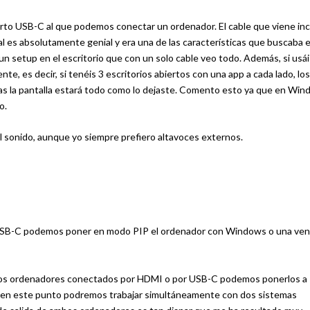
erto USB-C al que podemos conectar un ordenador. El cable que viene inc
al es absolutamente genial y era una de las características que buscaba 
o un setup en el escritorio que con un solo cable veo todo. Además, si usá
e, es decir, si tenéis 3 escritorios abiertos con una app a cada lado, lo
ctas la pantalla estará todo como lo dejaste. Comento esto ya que en Wi
o.
l sonido, aunque yo siempre prefiero altavoces externos.
r USB-C podemos poner en modo PIP el ordenador con Windows o una ve
 dos ordenadores conectados por HDMI o por USB-C podemos ponerlos a
la, en este punto podremos trabajar simultáneamente con dos sistemas