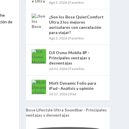
Ago 5, 2026
|
Favoritos
 he
¿Son los Bose QuietComfort
ción de
Ultra 2 los mejores
auriculares con cancelación
para viajar?
Ago 2, 2026
|
Favoritos
DJI Osmo Mobile 8P ·
Principales ventajas y
desventajas
Jul 31, 2026
|
Favoritos
Moft Dynamic Folio para
iPad · Análisis y opinión
Jul 27, 2026
|
iPad
Bose Lifestyle Ultra Soundbar · Principales
ventajas y desventajas