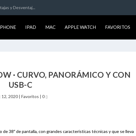
ajas y Desventaj...
IPHONE
IPAD
MAC
APPLE WATCH
FAVORITOS
DW · CURVO, PANORÁMICO Y CON
USB-C
 12, 2020
|
Favoritos
|
0
o de 38″ de pantalla, con grandes características técnicas y que se lleva