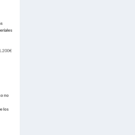
ás
eriales
1.200€
so no
e los