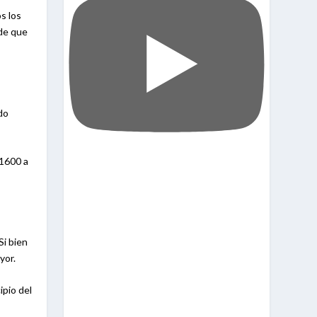
s los
 de que
do
 1600 a
Si bien
yor.
ipio del