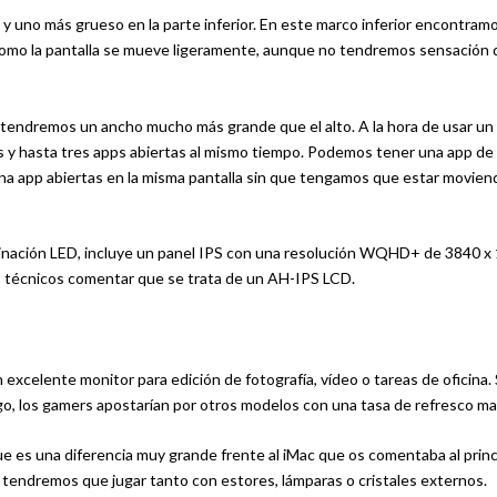
 y uno más grueso en la parte inferior. En este marco inferior encontramo
como la pantalla se mueve ligeramente, aunque no tendremos sensación
:9 tendremos un ancho mucho más grande que el alto. A la hora de usar un
y hasta tres apps abiertas al mismo tiempo. Podemos tener una app de
a app abiertas en la misma pantalla sin que tengamos que estar movien
minación LED, incluye un panel IPS con una resolución WQHD+ de 3840 x
más técnicos comentar que se trata de un AH-IPS LCD.
xcelente monitor para edición de fotografía, vídeo o tareas de oficina. 
go, los gamers apostarían por otros modelos con una tasa de refresco ma
 que es una diferencia muy grande frente al iMac que os comentaba al princ
 tendremos que jugar tanto con estores, lámparas o cristales externos.