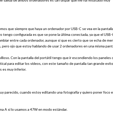
 de salida de ambos ordenadores es tan dispar que me ha resultado muy
emos que siempre que haya un ordenador por USB-C se vea en la pantalla
 yo tengo configurada es que se pone la última conectada, ya que el USB-
biar entre cada ordenador, aunque si que es cierto que se echa de me
 pero ojo que estoy hablando de usar 2 ordenadores en una misma panta
illoso. Con la pantalla del portátil tengo que ir escondiendo los paneles 
rtical para editar los videos, con este tamaño de pantalla tan grande evit
s es muy inferior.
uy parecido, cuando estoy editando una fotografía y quiero poner foco 
 una A si lo usamos a 47W en modo estándar.