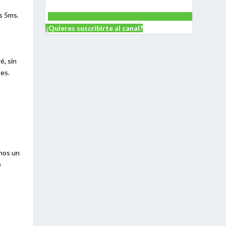
s 5ms.
¿Quieres suscribirte al canal?
é, sin
les.
amos un
e