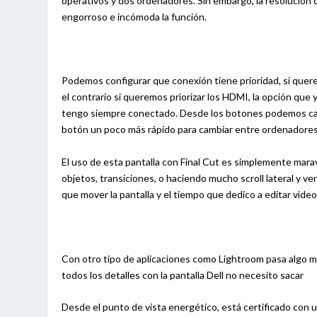
operativos y dos ordenadores. Sin embargo, la resolución
engorroso e incómoda la función.
Podemos configurar que conexión tiene prioridad, si quer
el contrario si queremos priorizar los HDMI, la opción que
tengo siempre conectado. Desde los botones podemos cam
botón un poco más rápido para cambiar entre ordenadores,
El uso de esta pantalla con Final Cut es simplemente marav
objetos, transiciones, o haciendo mucho scroll lateral y ve
que mover la pantalla y el tiempo que dedico a editar video
Con otro tipo de aplicaciones como Lightroom pasa algo m
todos los detalles con la pantalla Dell no necesito sacar
Desde el punto de vista energético, está certificado con