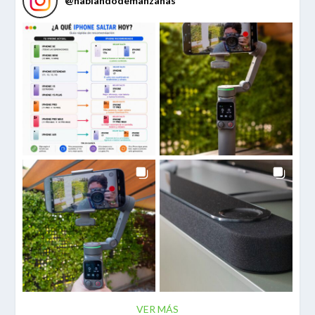
@
hablandodemanzanas
VER MÁS