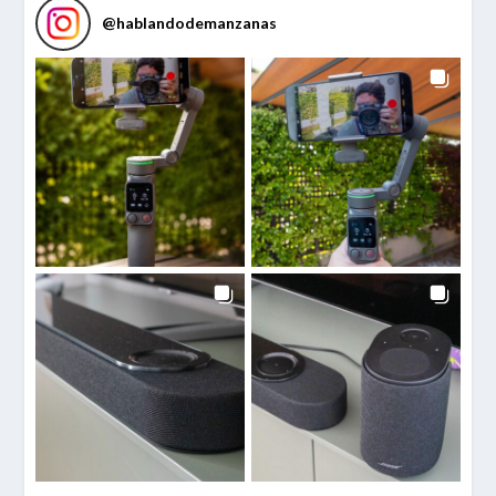
@
hablandodemanzanas