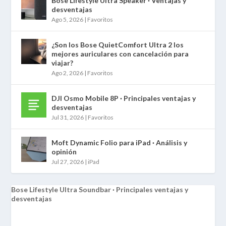
Bose Lifestyle Ultra Speaker · Ventajas y
desventajas
Ago 5, 2026
|
Favoritos
¿Son los Bose QuietComfort Ultra 2 los
mejores auriculares con cancelación para
viajar?
Ago 2, 2026
|
Favoritos
DJI Osmo Mobile 8P · Principales ventajas y
desventajas
Jul 31, 2026
|
Favoritos
Moft Dynamic Folio para iPad · Análisis y
opinión
Jul 27, 2026
|
iPad
Bose Lifestyle Ultra Soundbar · Principales ventajas y
desventajas