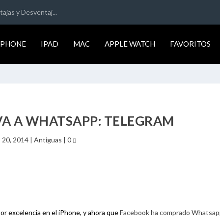
ajas y Desventaj...
IPHONE
IPAD
MAC
APPLE WATCH
FAVORITOS
VA A WHATSAPP: TELEGRAM
 20, 2014
|
Antiguas
|
0
por excelencia en el iPhone, y ahora que
Facebook ha comprado Whatsap