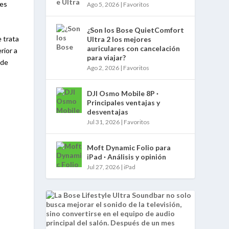
tes
Ago 5, 2026
|
Favoritos
¿Son los Bose QuietComfort
 trata
Ultra 2 los mejores
auriculares con cancelación
rior a
para viajar?
 de
Ago 2, 2026
|
Favoritos
DJI Osmo Mobile 8P ·
Principales ventajas y
desventajas
Jul 31, 2026
|
Favoritos
Moft Dynamic Folio para
iPad · Análisis y opinión
Jul 27, 2026
|
iPad