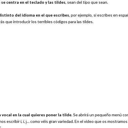
se centra en el teclado y las tildes
, sean del tipo que sean.
distinto del idioma en el que escribes
, por ejemplo, si escribes en espa
s que introducir los terribles códigos para las tildes.
vocal en la cual quieres poner la tilde
. Se abrirá un pequeño menú con
os escribir í, ï, į… como véis gran variedad. En el video que os mostramos
.