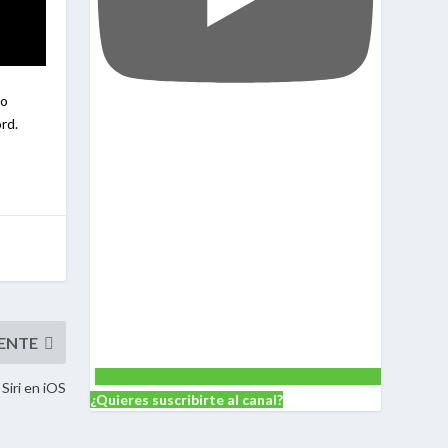
co
rd.
Siri en iOS
¿Quieres suscribirte al canal?