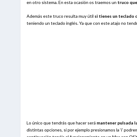
en otro sistema. En esta ocasión os traemos un
truco que 
Además este truco resulta muy útil
si tienes un teclado 
teniendo un teclado inglés. Ya que con este atajo no tendrá
Lo único que tendrás que hacer será
mantener pulsada la 
distintas opciones, si por ejemplo presionamos la ‘i’ podrem
continuación tenéis el funcionamiento en un Mac con OSX