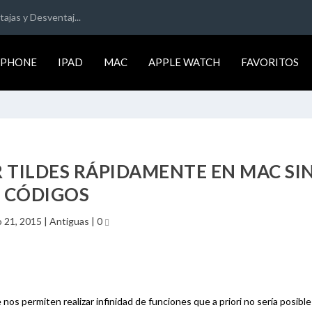
ajas y Desventaj...
IPHONE
IPAD
MAC
APPLE WATCH
FAVORITOS
 TILDES RÁPIDAMENTE EN MAC SI
CÓDIGOS
 21, 2015
|
Antiguas
|
0
nos permiten realizar infinidad de funciones que a priori no sería posibl