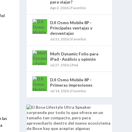
para viajar?
Ago 2, 2026
|
Favoritos
ñol
DJI Osmo Mobile 8P ·
Principales ventajas y
desventajas
Jul 31, 2026
|
Favoritos
Moft Dynamic Folio para
iPad · Análisis y opinión
Jul 27, 2026
|
iPad
DJI Osmo Mobile 8P ·
Primeras impresiones
Jul 14, 2026
|
Favoritos
 las
 a