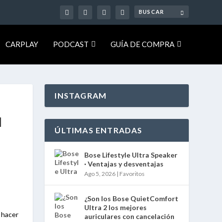
CARPLAY
PODCAST
GUÍA DE COMPRA
INSTAGRAM
N
ÚLTIMAS ENTRADAS
Bose Lifestyle Ultra Speaker
· Ventajas y desventajas
Ago 5, 2026
|
Favoritos
¿Son los Bose QuietComfort
Ultra 2 los mejores
e hacer
auriculares con cancelación