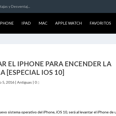
ajas y Desventaj...
IPHONE
IPAD
MAC
APPLE WATCH
FAVORITOS
AR EL IPHONE PARA ENCENDER LA
 [ESPECIAL IOS 10]
p 5, 2016
|
Antiguas
|
0
vo sistema operativo del iPhone, iOS 10, será al levantar el iPhone de 