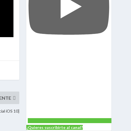
ial iOS 10]
¿Quieres suscribirte al canal?