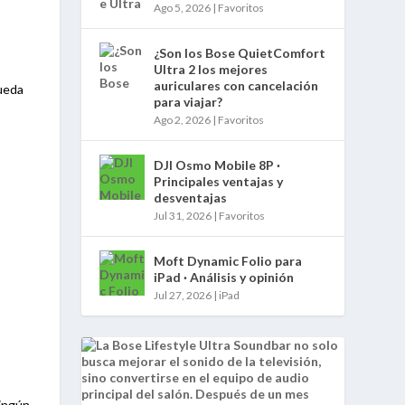
Ago 5, 2026
|
Favoritos
¿Son los Bose QuietComfort
r
Ultra 2 los mejores
auriculares con cancelación
pueda
para viajar?
Ago 2, 2026
|
Favoritos
DJI Osmo Mobile 8P ·
Principales ventajas y
desventajas
Jul 31, 2026
|
Favoritos
Moft Dynamic Folio para
iPad · Análisis y opinión
Jul 27, 2026
|
iPad
ningún