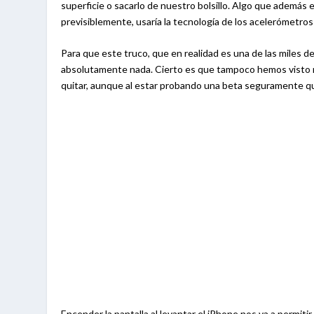
superficie o sacarlo de nuestro bolsillo. Algo que además 
previsiblemente, usaría la tecnología de los acelerómetro
Para que este truco, que en realidad es una de las miles 
absolutamente nada. Cierto es que tampoco hemos visto ni
quitar, aunque al estar probando una beta seguramente que
Encender la pantalla al levantar el iPhone nos va a permitir