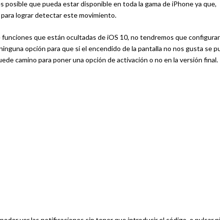
es posible que pueda estar disponible en toda la gama de iPhone ya que,
s para lograr detectar este movimiento.
de funciones que están ocultadas de iOS 10, no tendremos que configura
nguna opción para que si el encendido de la pantalla no nos gusta se 
de camino para poner una opción de activación o no en la versión final.
 poder ver las notificaciones sin tener que introducir el código, o pulsar 