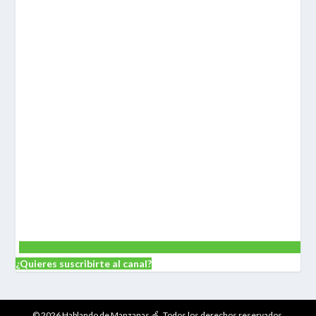
¿Quieres suscribirte al canal?
© 2026 Hablando de Manzanas 🍏. Todos los derechos reservados.