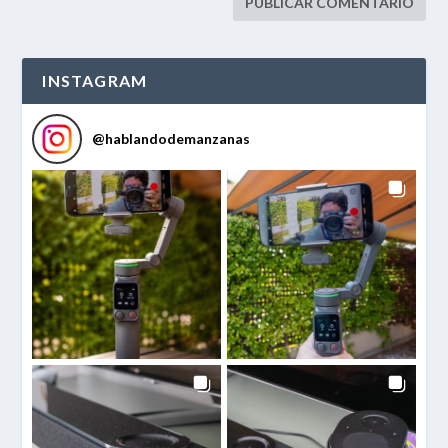
INSTAGRAM
@
hablandodemanzanas