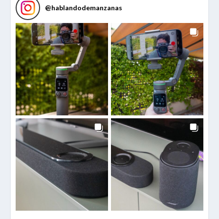
@
hablandodemanzanas