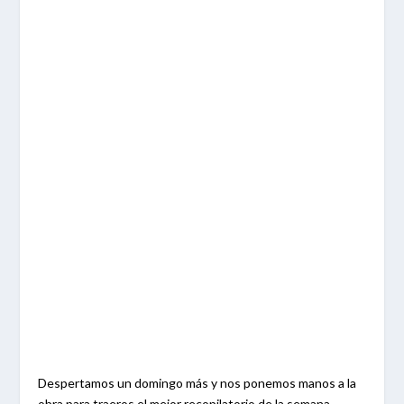
Despertamos un domingo más y nos ponemos manos a la
obra para traeros el mejor recopilatorio de la semana