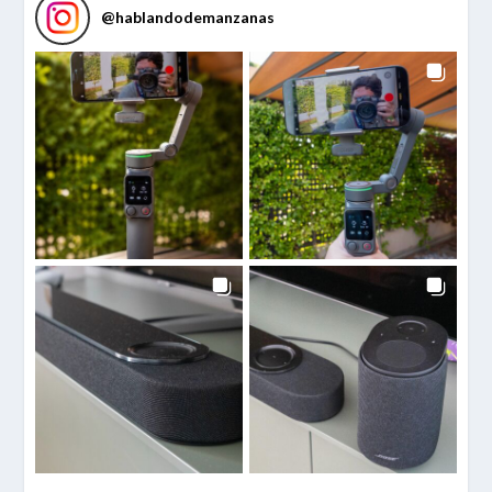
@
hablandodemanzanas