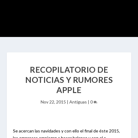
RECOPILATORIO DE
NOTICIAS Y RUMORES
APPLE
Nov 22, 2015
|
Antiguas
|
0
Se acercan las navidades y con ello el final de éste 2015,
las empresas empiezan a hacer balance y con el a