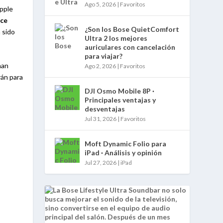
Ago 5, 2026
|
Favoritos
Apple
ce
¿Son los Bose QuietComfort
 sido
Ultra 2 los mejores
auriculares con cancelación
para viajar?
han
Ago 2, 2026
|
Favoritos
rán para
DJI Osmo Mobile 8P ·
Principales ventajas y
desventajas
Jul 31, 2026
|
Favoritos
Moft Dynamic Folio para
iPad · Análisis y opinión
Jul 27, 2026
|
iPad