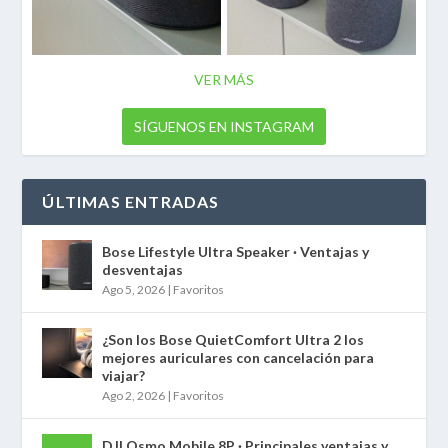
VER MÁS
SÍGUENOS EN INSTAGRAM
ÚLTIMAS ENTRADAS
Bose Lifestyle Ultra Speaker · Ventajas y
desventajas
Ago 5, 2026
|
Favoritos
¿Son los Bose QuietComfort Ultra 2 los
mejores auriculares con cancelación para
viajar?
Ago 2, 2026
|
Favoritos
DJI Osmo Mobile 8P · Principales ventajas y