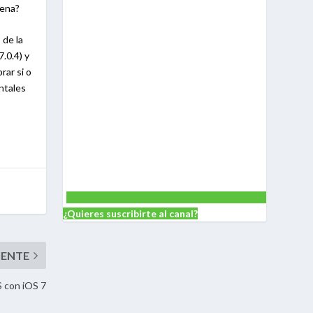
pena?
 de la
.0.4) y
rar si o
ntales
¿Quieres suscribirte al canal?
S con iOS 7