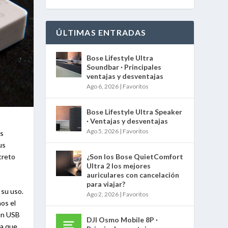
ÚLTIMAS ENTRADAS
Bose Lifestyle Ultra
Soundbar · Principales
ventajas y desventajas
Ago 6, 2026
|
Favoritos
Bose Lifestyle Ultra Speaker
· Ventajas y desventajas
Ago 5, 2026
|
Favoritos
os
us
creto
¿Son los Bose QuietComfort
Ultra 2 los mejores
auriculares con cancelación
para viajar?
 su uso.
Ago 2, 2026
|
Favoritos
os el
 un USB
DJI Osmo Mobile 8P ·
ya que