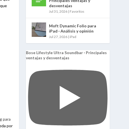
Principales ventajas y
 que
desventajas
Jul 31, 2026
|
Favoritos
Moft Dynamic Folio para
iPad · Análisis y opinión
Jul 27, 2026
|
iPad
Bose Lifestyle Ultra Soundbar · Principales
ventajas y desventajas
ng para
eda por