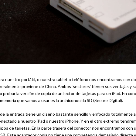
ra nuestro portátil, o nuestra tablet o teléfono nos encontramos con d
eneralmente proviene de China. Ambos ‘sectores’ tienen sus ventajas y s
robar la versión de copia de un lector de tarjetas para un iPad. En con
e memoria que vamos a usar es la archiconocida SD (Secure Digital).
 de la entrada tiene un diseño bastante sencillo y enfocado totalmente a
onectado a nuestro iPad o nuestro iPhone. Y en el otro extremo tendrem
ipos de tarjetas. En la parte trasera del conector nos encontramos con
 USB. Este adaptador copia no tiene una competencia demasiado directa 