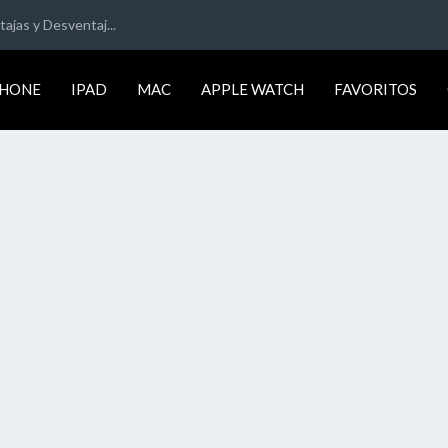
ajas y Desventaj...
PHONE
IPAD
MAC
APPLE WATCH
FAVORITOS