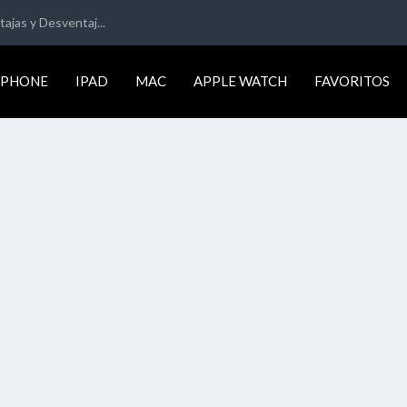
ajas y Desventaj...
IPHONE
IPAD
MAC
APPLE WATCH
FAVORITOS